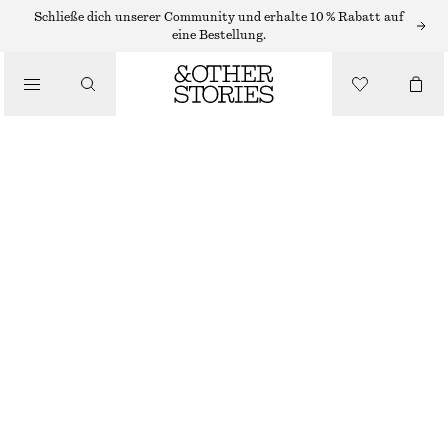
RINGE
Schließe dich unserer Community und erhalte 10 % Rabatt auf
eine Bestellung.
/
SCHMUCK
/
STATEMENT-RING IN MUSCHELOPTIK
ACCESSOIRES
€ 29
GOLD
S
M
L
Größentabelle
GRÖSSE