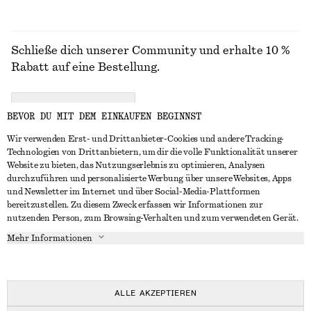
Schließe dich unserer Community und erhalte 10 %
Rabatt auf eine Bestellung.
CREATE ACCOUNT
BEVOR DU MIT DEM EINKAUFEN BEGINNST
Wir verwenden Erst- und Drittanbieter-Cookies und andere Tracking-
Technologien von Drittanbietern, um dir die volle Funktionalität unserer
IN KONTAKT TRETEN
Website zu bieten, das Nutzungserlebnis zu optimieren, Analysen
durchzuführen und personalisierte Werbung über unsere Websites, Apps
Kontakt
Instagram
und Newsletter im Internet und über Social-Media-Plattformen
KUNDENSERVICE
bereitzustellen. Zu diesem Zweck erfassen wir Informationen zur
Storefinder
Pinterest
nutzenden Person, zum Browsing-Verhalten und zum verwendeten Gerät.
Zahlung
INFO
Affiliates
Facebook
Mehr Informationen
Lieferung
Über uns
Karriere
YouTube
Rückgabe und Rückerstattung
In Vorbereitung
Presse
TikTok
Widerrufsrecht
ALLE AKZEPTIEREN
Häufig gestellte Fragen