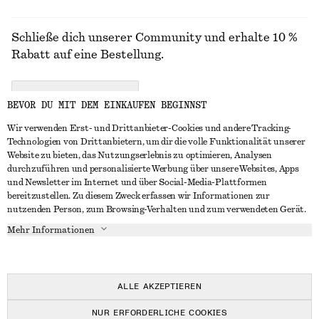
Schließe dich unserer Community und erhalte 10 %
Rabatt auf eine Bestellung.
CREATE ACCOUNT
BEVOR DU MIT DEM EINKAUFEN BEGINNST
Wir verwenden Erst- und Drittanbieter-Cookies und andere Tracking-
Technologien von Drittanbietern, um dir die volle Funktionalität unserer
IN KONTAKT TRETEN
Website zu bieten, das Nutzungserlebnis zu optimieren, Analysen
durchzuführen und personalisierte Werbung über unsere Websites, Apps
Kontakt
Instagram
und Newsletter im Internet und über Social-Media-Plattformen
KUNDENSERVICE
bereitzustellen. Zu diesem Zweck erfassen wir Informationen zur
Storefinder
Pinterest
nutzenden Person, zum Browsing-Verhalten und zum verwendeten Gerät.
Zahlung
INFO
Affiliates
Facebook
Mehr Informationen
Lieferung
Über uns
Karriere
YouTube
Rückgabe und Rückerstattung
In Vorbereitung
Presse
TikTok
Widerrufsrecht
ALLE AKZEPTIEREN
Häufig gestellte Fragen
NUR ERFORDERLICHE COOKIES