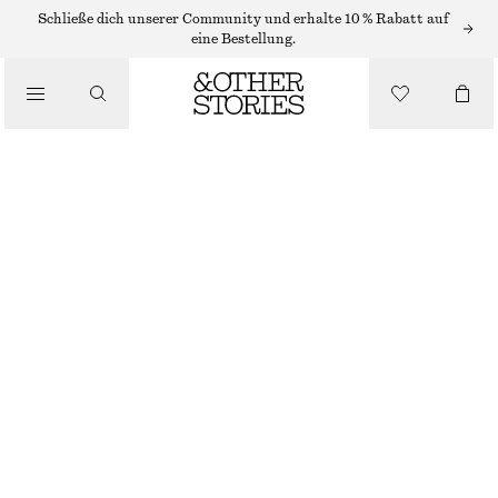
MIDIKLEIDER
Schließe dich unserer Community und erhalte 10 % Rabatt auf
eine Bestellung.
/
KLEIDER
TRÄGERKLEID MIT DOPPELTEN SCHULTERTRÄGERN
/
€ 119
BEKLEIDUNG
DUNKELBLAU
32
34
36
38
40
42
44
Größentabelle
GRÖSSE