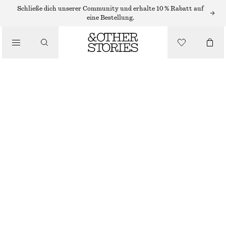
MIDIKLEIDER
Schließe dich unserer Community und erhalte 10 % Rabatt auf
eine Bestellung.
/
KLEIDER
MIDIKLEID MIT TIEFEM AUSSCHNITT
/
€ 89
BEKLEIDUNG
ORANGE
32
34
36
38
40
42
44
Größentabelle
GRÖSSE