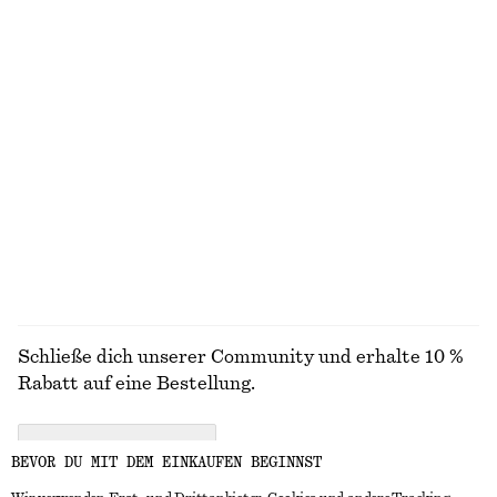
Badeanzug mit überkreuzten Rückenträgern
Oversized-Hemd
€ 69
€ 79
100% BAUMWOLLE
Minikleid mit Zipfelsaum
Rückenfreies Kleid
€ 89
€ 149
Neu
ALLE KLEIDER ENTDECKEN
Schließe dich unserer Community und erhalte 10 %
Rabatt auf eine Bestellung.
CREATE ACCOUNT
BEVOR DU MIT DEM EINKAUFEN BEGINNST