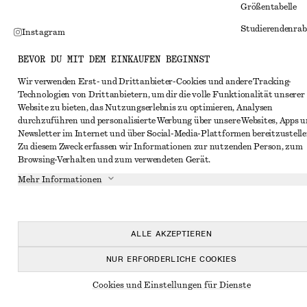
Größentabelle
Studierendenrab
Instagram
Alternative Konf
Pinterest
BEVOR DU MIT DEM EINKAUFEN BEGINNST
Allgemeine Gesc
Facebook
Wir verwenden Erst- und Drittanbieter-Cookies und andere Tracking-
Technologien von Drittanbietern, um dir die volle Funktionalität unserer
Mitgliedschafts
YouTube
Website zu bieten, das Nutzungserlebnis zu optimieren, Analysen
Cookies und Dat
durchzuführen und personalisierte Werbung über unsere Websites, Apps 
TikTok
Newsletter im Internet und über Social-Media-Plattformen bereitzustelle
Cookies und Ein
Zu diesem Zweck erfassen wir Informationen zur nutzenden Person, zum
Browsing-Verhalten und zum verwendeten Gerät.
Datenschutzerk
Mehr Informationen
Nutzungsbeding
Impressum
Erklärung zur Ba
ALLE AKZEPTIEREN
NUR ERFORDERLICHE COOKIES
Cookies und Einstellungen für Dienste