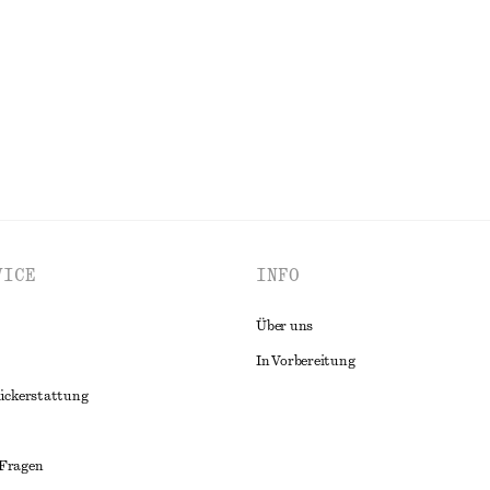
Neu
100% LEINEN
ALLE KLEIDER ENTDECKEN
VICE
INFO
Über uns
In Vorbereitung
ückerstattung
 Fragen