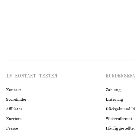
Letzte Chance
Letzte Chance
IN KONTAKT TRETEN
KUNDENSER
Kontakt
Zahlung
Storefinder
Lieferung
Affiliates
Rückgabe und R
Karriere
Widerrufsrecht
Presse
Häufig gestellte