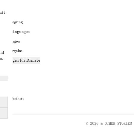
att
liktbeilegung
häftsbedingungen
bedingungen
enweitergabe
und
n.
stellungen für Dienste
lärung
ungen
rrierefreiheit
© 2026 & OTHER STORIES