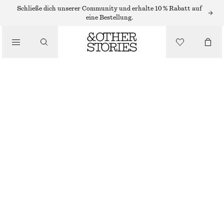
MIDIKLEIDER
Schließe dich unserer Community und erhalte 10 % Rabatt auf
eine Bestellung.
/
KLEIDER
MIDI-TRÄGERKLEID AUS SATIN
/
€ 59
€ 89
BEKLEIDUNG
LETZTE CHANCE
GELB
32
34
36
38
40
42
44