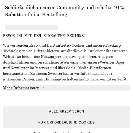
Schließe dich unserer Community und erhalte 10 %
Rabatt auf eine Bestellung.
CREATE ACCOUNT
BEVOR DU MIT DEM EINKAUFEN BEGINNST
Wir verwenden Erst- und Drittanbieter-Cookies und andere Tracking-
Technologien von Drittanbietern, um dir die volle Funktionalität unserer
IN KONTAKT TRETEN
Website zu bieten, das Nutzungserlebnis zu optimieren, Analysen
durchzuführen und personalisierte Werbung über unsere Websites, Apps
Kontakt
Instagram
und Newsletter im Internet und über Social-Media-Plattformen
KUNDENSERVICE
bereitzustellen. Zu diesem Zweck erfassen wir Informationen zur
Storefinder
Pinterest
nutzenden Person, zum Browsing-Verhalten und zum verwendeten Gerät.
Zahlung
INFO
Affiliates
Facebook
Mehr Informationen
Lieferung
Über uns
Karriere
YouTube
Rückgabe und Rückerstattung
In Vorbereitung
Presse
TikTok
Widerrufsrecht
ALLE AKZEPTIEREN
Häufig gestellte Fragen
NUR ERFORDERLICHE COOKIES
Größentabelle
© 2026 & OTHER STORIES