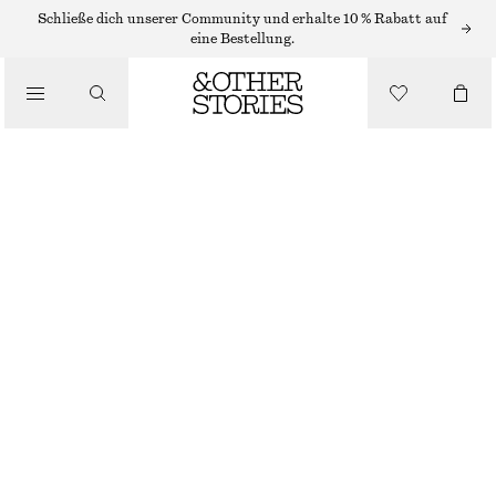
MIDIKLEIDER
Schließe dich unserer Community und erhalte 10 % Rabatt auf
eine Bestellung.
/
KLEIDER
GESMOKTES MIDIKLEID AUS BAUMWOLLE
/
€ 79
BEKLEIDUNG
BRAUN
32
34
36
38
40
42
44
Größentabelle
GRÖSSE