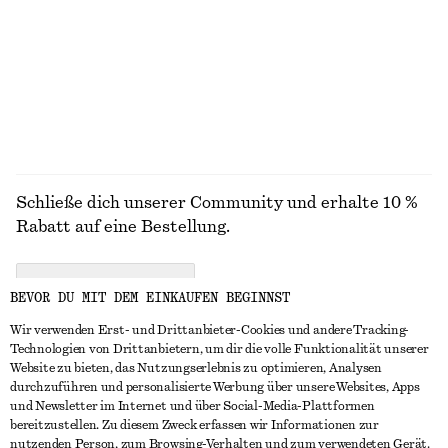
€ 79
€ 99
Neu
Neu
100% LEINEN
ALLE KLEIDER ENTDECKEN
Schließe dich unserer Community und erhalte 10 %
Rabatt auf eine Bestellung.
CREATE ACCOUNT
BEVOR DU MIT DEM EINKAUFEN BEGINNST
Wir verwenden Erst- und Drittanbieter-Cookies und andere Tracking-
Technologien von Drittanbietern, um dir die volle Funktionalität unserer
IN KONTAKT TRETEN
Website zu bieten, das Nutzungserlebnis zu optimieren, Analysen
durchzuführen und personalisierte Werbung über unsere Websites, Apps
Kontakt
Instagram
und Newsletter im Internet und über Social-Media-Plattformen
KUNDENSERVICE
bereitzustellen. Zu diesem Zweck erfassen wir Informationen zur
Storefinder
Pinterest
nutzenden Person, zum Browsing-Verhalten und zum verwendeten Gerät.