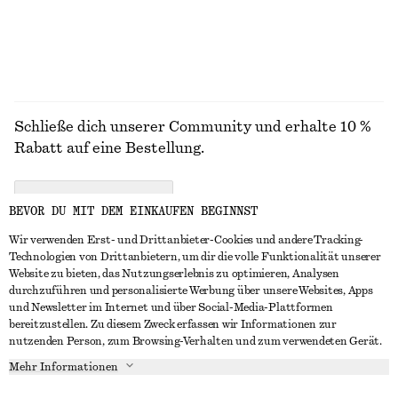
ALLE KLEIDER ENTDECKEN
Schließe dich unserer Community und erhalte 10 %
Rabatt auf eine Bestellung.
CREATE ACCOUNT
BEVOR DU MIT DEM EINKAUFEN BEGINNST
Wir verwenden Erst- und Drittanbieter-Cookies und andere Tracking-
Technologien von Drittanbietern, um dir die volle Funktionalität unserer
IN KONTAKT TRETEN
Website zu bieten, das Nutzungserlebnis zu optimieren, Analysen
durchzuführen und personalisierte Werbung über unsere Websites, Apps
Kontakt
Instagram
und Newsletter im Internet und über Social-Media-Plattformen
KUNDENSERVICE
bereitzustellen. Zu diesem Zweck erfassen wir Informationen zur
Storefinder
Pinterest
nutzenden Person, zum Browsing-Verhalten und zum verwendeten Gerät.
Zahlung
INFO
Affiliates
Facebook
Mehr Informationen
Lieferung
Über uns
Karriere
YouTube