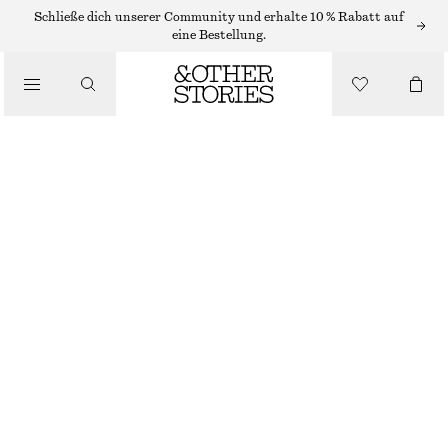
MIDIKLEIDER
Schließe dich unserer Community und erhalte 10 % Rabatt auf
eine Bestellung.
/
KLEIDER
GESMOKTES MIDIKLEID AUS BAUMWOLLE
/
€ 79
BEKLEIDUNG
HELLBLAU
32
34
36
38
40
42
44
Größentabelle
GRÖSSE