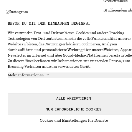
Größentabelle
Studierendenrab
Instagram
Alternative Konf
Pinterest
BEVOR DU MIT DEM EINKAUFEN BEGINNST
Allgemeine Gesc
Facebook
Wir verwenden Erst- und Drittanbieter-Cookies und andere Tracking-
Technologien von Drittanbietern, um dir die volle Funktionalität unserer
Mitgliedschafts
YouTube
Website zu bieten, das Nutzungserlebnis zu optimieren, Analysen
Cookies und Dat
durchzuführen und personalisierte Werbung über unsere Websites, Apps 
TikTok
Newsletter im Internet und über Social-Media-Plattformen bereitzustelle
Cookies und Ein
Zu diesem Zweck erfassen wir Informationen zur nutzenden Person, zum
Browsing-Verhalten und zum verwendeten Gerät.
Datenschutzerk
Mehr Informationen
Nutzungsbeding
Impressum
Erklärung zur Ba
ALLE AKZEPTIEREN
NUR ERFORDERLICHE COOKIES
Cookies und Einstellungen für Dienste