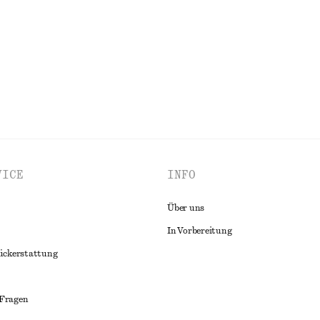
MWOLLE
Letzte Chance
ALLE OBERTEILE & T-SHIRTS ENTDECKEN
VICE
INFO
Über uns
In Vorbereitung
ückerstattung
 Fragen