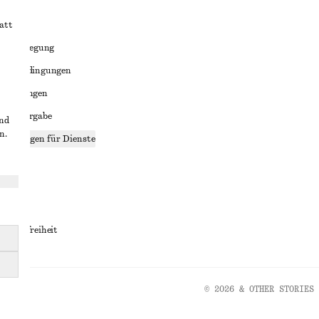
att
liktbeilegung
häftsbedingungen
bedingungen
enweitergabe
und
n.
stellungen für Dienste
lärung
ungen
rrierefreiheit
© 2026 & OTHER STORIES