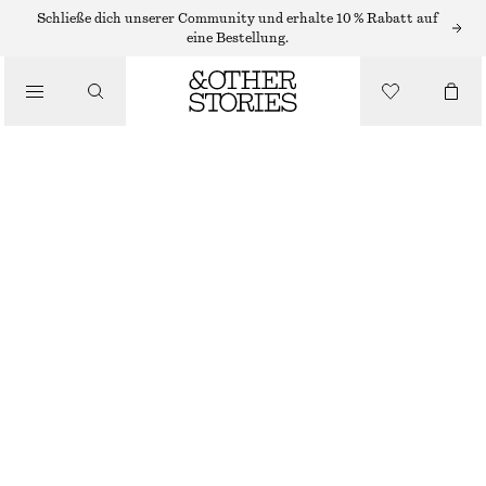
/
Schließe dich unserer Community und erhalte 10 % Rabatt auf
OBERTEILE & T-SHIRTS
eine Bestellung.
T-SHIRT AUS BAUMWOLLE MIT RUNDHALSAUSSCHNITT
€ 19
€ 25
/
LETZTE CHANCE
BEKLEIDUNG
ROSA/BRAUN/GESTREIFT
+
14
XS
S
M
L
Größentabelle
GRÖSSE