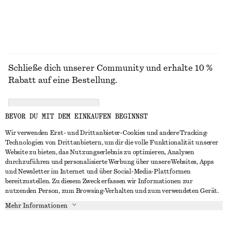
ALLE OBERTEILE & T-SHIRTS ENTDECKEN
Schließe dich unserer Community und erhalte 10 %
Rabatt auf eine Bestellung.
CREATE ACCOUNT
BEVOR DU MIT DEM EINKAUFEN BEGINNST
Wir verwenden Erst- und Drittanbieter-Cookies und andere Tracking-
Technologien von Drittanbietern, um dir die volle Funktionalität unserer
IN KONTAKT TRETEN
Website zu bieten, das Nutzungserlebnis zu optimieren, Analysen
durchzuführen und personalisierte Werbung über unsere Websites, Apps
Kontakt
Instagram
und Newsletter im Internet und über Social-Media-Plattformen
KUNDENSERVICE
bereitzustellen. Zu diesem Zweck erfassen wir Informationen zur
Storefinder
Pinterest
nutzenden Person, zum Browsing-Verhalten und zum verwendeten Gerät.
Zahlung
INFO
Affiliates
Facebook
Mehr Informationen
Lieferung
Über uns
Karriere
YouTube
Rückgabe und Rückerstattung