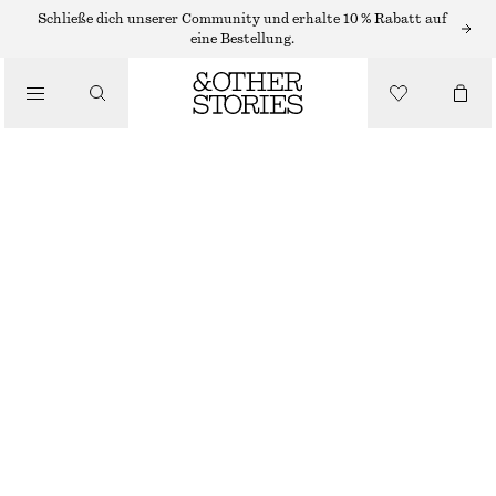
Schließe dich unserer Community und erhalte 10 % Rabatt auf
/
eine Bestellung.
BIKINIS
/
BADEMODE
BIKINIHOSE MIT SEITLICHER SCHNÜRUNG
€ 29
/
BEKLEIDUNG
DUNKELBLAU
32
34
36
38
40
42
44
Größentabelle
GRÖSSE