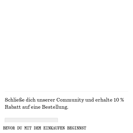
Elegante Leinenshorts
Jeans mit weitem Bein
€ 69
€ 89
100% BAUMWOLLE
+
1
+
8
Strickjacke aus Baumwolle mit Lochstrickmuster
Midikleid aus Leinen mit verdrehtem Träger
€ 59
€ 99
100% BAUMWOLLE
Neu
100% LEINEN
ALLE BADEMODE ENTDECKEN
Schließe dich unserer Community und erhalte 10 %
Rabatt auf eine Bestellung.
CREATE ACCOUNT
BEVOR DU MIT DEM EINKAUFEN BEGINNST