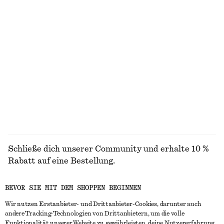
chf 119
chf 55
Neu
100% cotton
Tragetasche aus Leder
Kastenförmiges T-Shirt aus Baumwolle
chf 249
chf 35
Neu
100% organic cotton
+
5
ALLE SCHMUCK ENTDECKEN
Schließe dich unserer Community und erhalte 10 %
Rabatt auf eine Bestellung.
BEVOR SIE MIT DEM SHOPPEN BEGINNEN
CREATE ACCOUNT
Wir nutzen Erstanbieter- und Drittanbieter-Cookies, darunter auch
andere Tracking-Technologien von Drittanbietern, um die volle
Funktionalität unserer Website zu gewährleisten, deine Nutzererfahrung