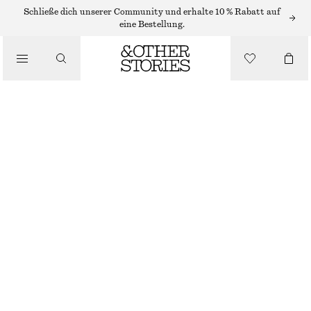
ARMBÄNDER
Schließe dich unserer Community und erhalte 10 % Rabatt auf
eine Bestellung.
/
SCHMUCK
GLIEDERARMBAND
/
CHF 29
ACCESSOIRES
NICHT MEHR VORRÄTIG
SILBER
XS/S
M/L