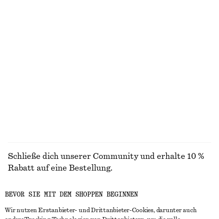
Brazilian Bikinihose
Bikinioberteil mit Karree-Ausschnitt
chf 25
chf 35
chf 35
chf 45
Letzte Chance
Letzte Chance
+
1
Midirock aus Satin mit Kordelzug
T-Shirt mit Rundhalsausschnitt
chf 39
chf 99
chf 25
chf 32
Letzte Chance
Letzte Chance
100% cotton
+
1
ALLE BADEMODE ENTDECKEN
Schließe dich unserer Community und erhalte 10 %
Rabatt auf eine Bestellung.
BEVOR SIE MIT DEM SHOPPEN BEGINNEN
CREATE ACCOUNT
Wir nutzen Erstanbieter- und Drittanbieter-Cookies, darunter auch