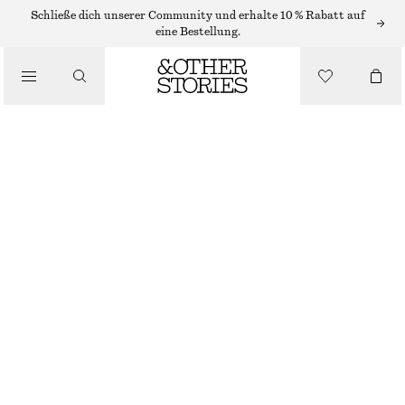
Schließe dich unserer Community und erhalte 10 % Rabatt auf
/
eine Bestellung.
BIKINIS
/
BADEMODE
KLASSISCHE BIKINIHOSE
CHF 35
CHF 45
LETZTE CHANCE
/
BEKLEIDUNG
ROSA
34
36
38
40
42
44