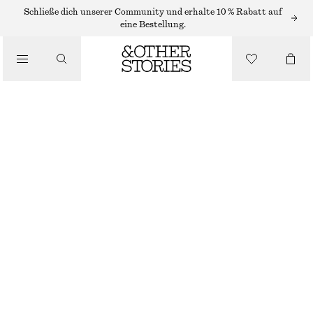
Schließe dich unserer Community und erhalte 10 % Rabatt auf
/
eine Bestellung.
BIKINIS
/
BADEMODE
STRUKTURIERTE BIKINIHOSE
CHF 15
CHF 39
NICHT MEHR VORRÄTIG
/
BEKLEIDUNG
HELLTÜRKIS
32
34
36
38
40
42
44