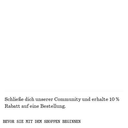
Kastenförmiges T-Shirt aus Baumwolle
Triangel-Bikinitop
chf 35
chf 29
chf 39
100% organic cotton
Letzte Chance
+
6
Midikleid mit tiefem Ausschnitt
Minikleid aus Leinen
chf 55
chf 129
chf 89
chf 129
Letzte Chance
Letzte Chance
100% linen
+
2
ALLE BADEMODE ENTDECKEN
Schließe dich unserer Community und erhalte 10 %
Rabatt auf eine Bestellung.
BEVOR SIE MIT DEM SHOPPEN BEGINNEN
CREATE ACCOUNT