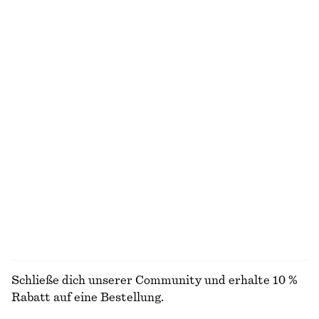
Oberteil mit Breton-Streifen
Tailliertes Baumwollhemd
chf 25
chf 45
chf 129
Letzte Chance
100% cotton
Hemd aus Baumwolle mit gebundener Taille
Geripptes Langarmshirt
chf 119
chf 39
+
5
Verkürztes Oberteil mit Raffungen
Gestreiftes Freizeithemd
chf 89
chf 59
chf 119
Letzte Chance
ALLE OBERTEILE & T-SHIRTS ENTDECKEN
Schließe dich unserer Community und erhalte 10 %
Rabatt auf eine Bestellung.