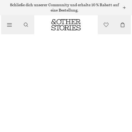
Schließe dich unserer Community und erhalte 10 % Rabatt auf
eine Bestellung.
/
OBERTEILE & T-SHIRTS
TANKTOP MIT KONTRASTDETAILS
CHF 12
CHF 35
NICHT MEHR VORRÄTIG
/
BEKLEIDUNG
BEIGE/SCHWARZ/GESTREIFT
XS
S
M
L