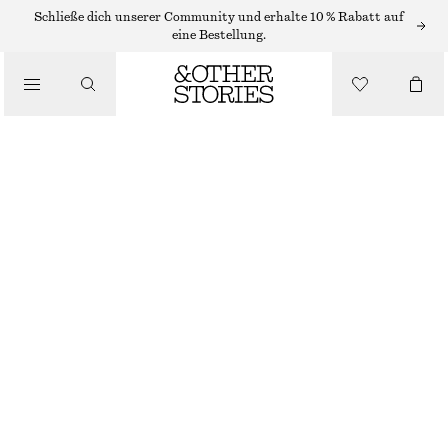
Schließe dich unserer Community und erhalte 10 % Rabatt auf
/
eine Bestellung.
BLUSEN & HEMDEN
KURZÄRMLIGES HEMD AUS BAUMWOLLE
CHF 55
CHF 129
/
BEKLEIDUNG
LETZTE CHANCE
BEIGE
XS
S
M
L