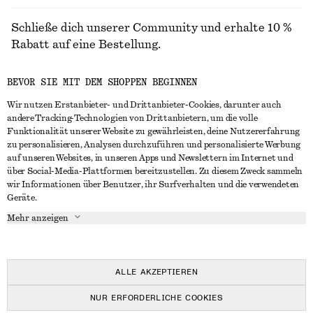
Schließe dich unserer Community und erhalte 10 %
Rabatt auf eine Bestellung.
BEVOR SIE MIT DEM SHOPPEN BEGINNEN
CREATE ACCOUNT
Wir nutzen Erstanbieter- und Drittanbieter-Cookies, darunter auch
andere Tracking-Technologien von Drittanbietern, um die volle
Funktionalität unserer Website zu gewährleisten, deine Nutzererfahrung
IN KONTAKT TRETEN
zu personalisieren, Analysen durchzuführen und personalisierte Werbung
auf unseren Websites, in unseren Apps und Newslettern im Internet und
Kontakt
Instagram
über Social-Media-Plattformen bereitzustellen. Zu diesem Zweck sammeln
KUNDENSERVICE
wir Informationen über Benutzer, ihr Surfverhalten und die verwendeten
Storefinder
Pinterest
Geräte.
Zahlung
INFO
Affiliates
Facebook
Mehr anzeigen
Lieferung
Über uns
Karriere
YouTube
Rückgabe und Rückerstattung
In Vorbereitung
Presse
TikTok
Häufig gestellte Fragen
ALLE AKZEPTIEREN
Größentabelle
NUR ERFORDERLICHE COOKIES
Studierendenrabatt