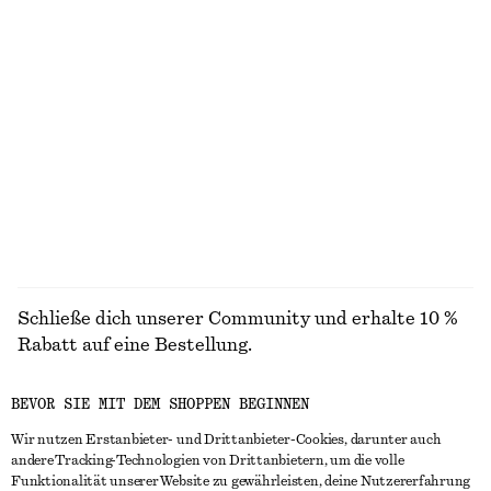
chf 29
chf 39
chf 35
chf 45
Letzte Chance
Letzte Chance
+
1
Kurzärmliges Hemd aus Baumwolle
Bikinihose mit Schnalle
chf 55
chf 129
chf 25
chf 39
Letzte Chance
Letzte Chance
ALLE BADEMODE ENTDECKEN
Schließe dich unserer Community und erhalte 10 %
Rabatt auf eine Bestellung.
BEVOR SIE MIT DEM SHOPPEN BEGINNEN
CREATE ACCOUNT
Wir nutzen Erstanbieter- und Drittanbieter-Cookies, darunter auch
andere Tracking-Technologien von Drittanbietern, um die volle
Funktionalität unserer Website zu gewährleisten, deine Nutzererfahrung