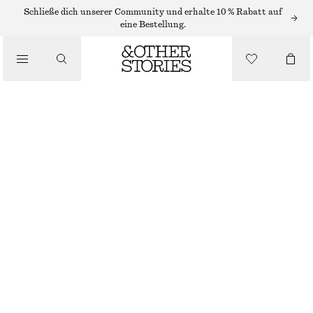
Schließe dich unserer Community und erhalte 10 % Rabatt auf
/
eine Bestellung.
BIKINIS
/
BADEMODE
STRUKTURIERTE BIKINIHOSE
CHF 29
CHF 39
LETZTE CHANCE
/
BEKLEIDUNG
WEINROT
34
36
38
40
42
44