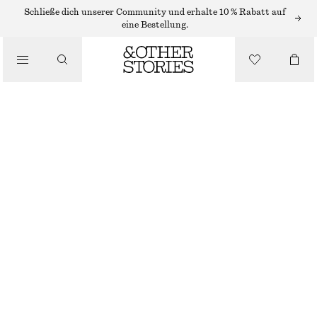
Schließe dich unserer Community und erhalte 10 % Rabatt auf
/
eine Bestellung.
BIKINIS
/
BADEMODE
BIKINIHOSE MIT SEITLICHER SCHNÜRUNG
€ 22
€ 29
LETZTE CHANCE
/
BEKLEIDUNG
DUNKELBLAU/WEISS GEPUNKTET
32
34
36
38
40
42
44