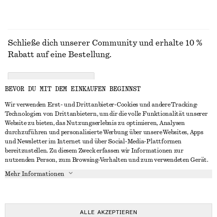
Schließe dich unserer Community und erhalte 10 %
Rabatt auf eine Bestellung.
CREATE ACCOUNT
BEVOR DU MIT DEM EINKAUFEN BEGINNST
Wir verwenden Erst- und Drittanbieter-Cookies und andere Tracking-
Technologien von Drittanbietern, um dir die volle Funktionalität unserer
IN KONTAKT TRETEN
Website zu bieten, das Nutzungserlebnis zu optimieren, Analysen
durchzuführen und personalisierte Werbung über unsere Websites, Apps
Kontakt
Instagram
und Newsletter im Internet und über Social-Media-Plattformen
KUNDENSERVICE
bereitzustellen. Zu diesem Zweck erfassen wir Informationen zur
Storefinder
Pinterest
nutzenden Person, zum Browsing-Verhalten und zum verwendeten Gerät.
Zahlung
INFO
Affiliates
Facebook
Mehr Informationen
Geschenkkarte
Über uns
Karriere
YouTube
Lieferung
In Vorbereitung
Presse
TikTok
Rückgabe und Rückerstattung
ALLE AKZEPTIEREN