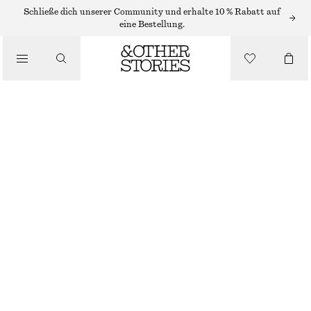
Schließe dich unserer Community und erhalte 10 % Rabatt auf
/
eine Bestellung.
BIKINIS
/
BADEMODE
BIKINIHOSE MIT SEITLICHER SCHNÜRUNG
€ 22
€ 29
LETZTE CHANCE
/
BEKLEIDUNG
SCHWARZ
32
34
36
38
40
42
44