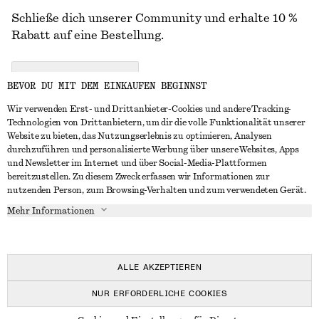
Schließe dich unserer Community und erhalte 10 %
Rabatt auf eine Bestellung.
CREATE ACCOUNT
BEVOR DU MIT DEM EINKAUFEN BEGINNST
Wir verwenden Erst- und Drittanbieter-Cookies und andere Tracking-
Technologien von Drittanbietern, um dir die volle Funktionalität unserer
IN KONTAKT TRETEN
Website zu bieten, das Nutzungserlebnis zu optimieren, Analysen
durchzuführen und personalisierte Werbung über unsere Websites, Apps
Kontakt
Instagram
und Newsletter im Internet und über Social-Media-Plattformen
KUNDENSERVICE
bereitzustellen. Zu diesem Zweck erfassen wir Informationen zur
Storefinder
Pinterest
nutzenden Person, zum Browsing-Verhalten und zum verwendeten Gerät.
Zahlung
INFO
Affiliates
Facebook
Mehr Informationen
Geschenkkarte
Über uns
Karriere
YouTube
Lieferung
In Vorbereitung
Presse
TikTok
Rückgabe und Rückerstattung
ALLE AKZEPTIEREN
Widerrufsrecht
NUR ERFORDERLICHE COOKIES
Häufig gestellte Fragen
© 2026 & OTHER STORIES