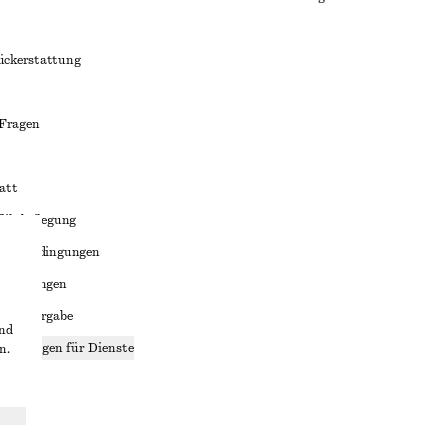
ückerstattung
 Fragen
att
liktbeilegung
häftsbedingungen
bedingungen
enweitergabe
und
stellungen für Dienste
n.
lärung
ungen