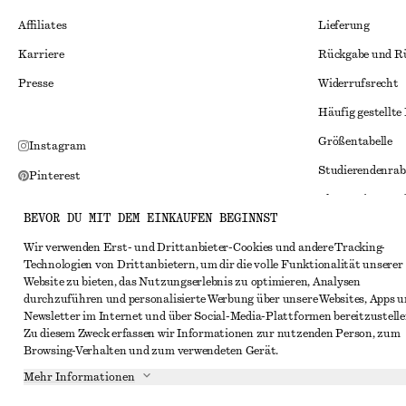
Affiliates
Lieferung
Karriere
Rückgabe und R
Presse
Widerrufsrecht
Häufig gestellte
Größentabelle
Instagram
Studierendenrab
Pinterest
Alternative Konf
Facebook
BEVOR DU MIT DEM EINKAUFEN BEGINNST
Allgemeine Gesc
YouTube
Wir verwenden Erst- und Drittanbieter-Cookies und andere Tracking-
Mitgliedschafts
TikTok
Technologien von Drittanbietern, um dir die volle Funktionalität unserer
Website zu bieten, das Nutzungserlebnis zu optimieren, Analysen
Cookies und Dat
durchzuführen und personalisierte Werbung über unsere Websites, Apps 
Cookies und Ein
Newsletter im Internet und über Social-Media-Plattformen bereitzustelle
Zu diesem Zweck erfassen wir Informationen zur nutzenden Person, zum
Datenschutzerk
Browsing-Verhalten und zum verwendeten Gerät.
Nutzungsbeding
Mehr Informationen
Impressum