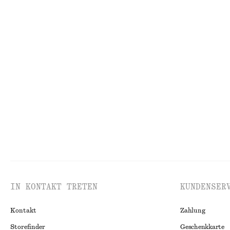
+
1
Geripptes Tanktop aus Baumwolle
Topfhut aus gef
€ 22
€ 39
Geripptes T-Shirt
Maxikleid mit pl
€ 59
€ 149
Neu
IN KONTAKT TRETEN
KUNDENSER
Kontakt
Zahlung
Storefinder
Geschenkkarte