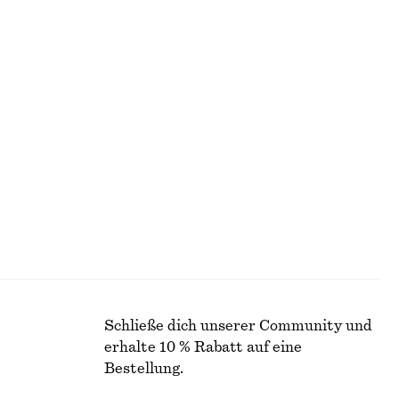
+
5
+
1
olle
Ovale Sonnenbrille
€ 35
+
1
+
11
ail
T-Shirt aus Baumwolle mit Rundhalsausschnitt
€ 25
100% biobaumwolle
Schließe dich unserer Community und
erhalte 10 % Rabatt auf eine
Bestellung.