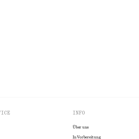
lochtenem Stroh
Kastenförmiges T-Shirt aus Baumw
€ 25
100% biobaumwolle
issiertem Oberteil
Bedruckte Seidenbluse mit Bindedet
€ 119
Neu
100% seide
ALLE BLUSEN & HEMDEN ENTDECKEN
VICE
INFO
Über uns
In Vorbereitung