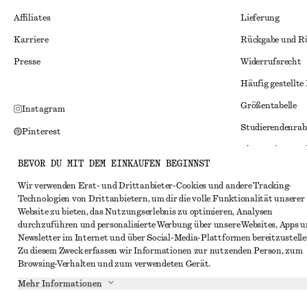
Affiliates
Lieferung
Karriere
Rückgabe und R
Presse
Widerrufsrecht
Häufig gestellte
Größentabelle
Instagram
Studierendenrab
Pinterest
Alternative Konf
Facebook
BEVOR DU MIT DEM EINKAUFEN BEGINNST
Allgemeine Gesc
YouTube
Wir verwenden Erst- und Drittanbieter-Cookies und andere Tracking-
Mitgliedschafts
TikTok
Technologien von Drittanbietern, um dir die volle Funktionalität unserer
Website zu bieten, das Nutzungserlebnis zu optimieren, Analysen
Cookies und Dat
durchzuführen und personalisierte Werbung über unsere Websites, Apps 
Cookies und Ein
Newsletter im Internet und über Social-Media-Plattformen bereitzustelle
Zu diesem Zweck erfassen wir Informationen zur nutzenden Person, zum
Datenschutzerk
Browsing-Verhalten und zum verwendeten Gerät.
Nutzungsbeding
Mehr Informationen
Impressum