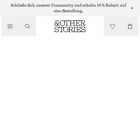
Schließe dich unserer Community und erhalte 10 % Rabatt auf
/
eine Bestellung.
BLUSEN & HEMDEN
GERAFFTE BLUSE AUS BAUMWOLLE
€ 69
/
BEKLEIDUNG
WEISS
GRÖSSE WÄHLEN
GRÖSSE WÄHLEN