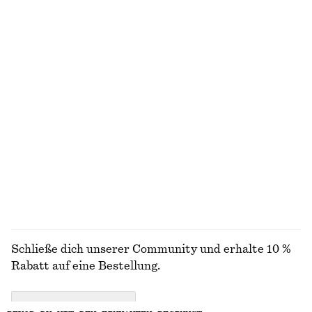
+
7
Satinhemd
Ausgestelltes Midikleid aus Leinen
€ 119
€ 99
Neu
100% leinen
Kurzärmliges Wickelhemd
T-Shirt aus Baumwolle mit V-Ausschnitt
€ 69
€ 29
ALLE BLUSEN & HEMDEN ENTDECKEN
Schließe dich unserer Community und erhalte 10 %
Rabatt auf eine Bestellung.
CREATE ACCOUNT