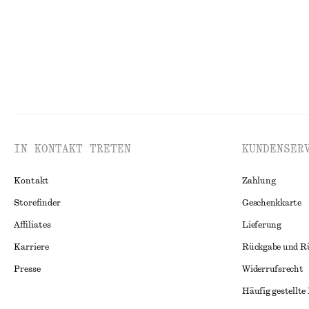
+
1
Geripptes Tanktop aus Baumwolle
Gestreiftes Fre
€ 22
€ 39
€ 79
Letzte Chance
IN KONTAKT TRETEN
KUNDENSER
Kontakt
Zahlung
Storefinder
Geschenkkarte
Affiliates
Lieferung
Karriere
Rückgabe und R
Presse
Widerrufsrecht
Häufig gestellte