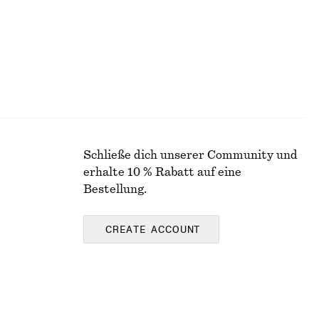
rtel
Ausgestellte Jeans mit hohem Bund
€ 39
€ 89
Letzte Chance
Schließe dich unserer Community und
erhalte 10 % Rabatt auf eine
Bestellung.
CREATE ACCOUNT