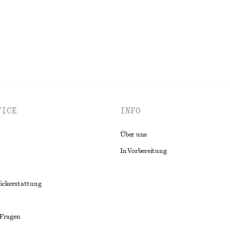
izeithemd
Mini-Hemdblusenkleid mit Bindegü
€ 45
€ 119
Letzte Chance
VICE
INFO
Über uns
In Vorbereitung
ückerstattung
 Fragen