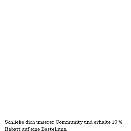
€ 29
€ 59
€ 29
€ 79
Letzte Chance
Letzte Chance
Ärmelloses Hemd aus Pima-Baumwolle
Geripptes Tanktop aus Baumwolle
€ 22
€ 59
€ 22
Letzte Chance
+
1
100% baumwolle
Jersey-Oberteil mit Drapierung
Bodylotion Fleur De Mimosa
€ 22
€ 49
€ 9
€ 17
Letzte Chance
350 ML | € 25.71 / 1 L
Letzte Chance
8 Düfte
ALLE OBERTEILE & T-SHIRTS ENTDECKEN
Schließe dich unserer Community und erhalte 10 %
Rabatt auf eine Bestellung.