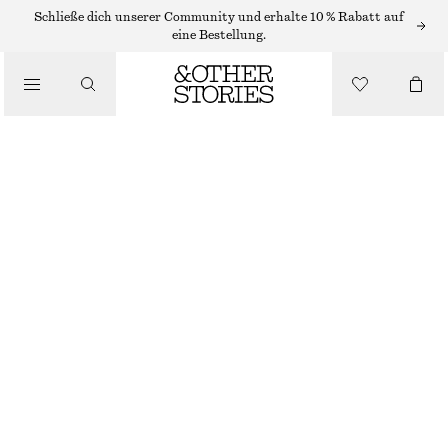
Schließe dich unserer Community und erhalte 10 % Rabatt auf
eine Bestellung.
/
OBERTEILE & T-SHIRTS
TIEF AUSGESCHNITTENES TANKTOP
€ 12
€ 22
LETZTE CHANCE
/
BEKLEIDUNG
HELLBLAU/BLAU
XS
S
M
L