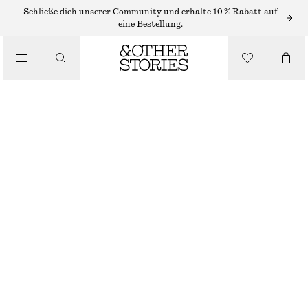
Schließe dich unserer Community und erhalte 10 % Rabatt auf
eine Bestellung.
/
BIKINIS
/
WENDBARES BIKINIOBERTEIL
BADEMODE
€ 29
NICHT MEHR VORRÄTIG
/
BEKLEIDUNG
DUNKELBLAU/GEBLÜMT
34
36
38
40
42
44