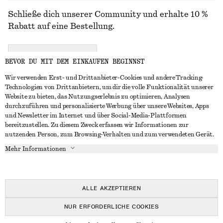
Schließe dich unserer Community und erhalte 10 %
Rabatt auf eine Bestellung.
CREATE ACCOUNT
BEVOR DU MIT DEM EINKAUFEN BEGINNST
Wir verwenden Erst- und Drittanbieter-Cookies und andere Tracking-
Technologien von Drittanbietern, um dir die volle Funktionalität unserer
IN KONTAKT TRETEN
Website zu bieten, das Nutzungserlebnis zu optimieren, Analysen
durchzuführen und personalisierte Werbung über unsere Websites, Apps
Kontakt
Instagram
und Newsletter im Internet und über Social-Media-Plattformen
KUNDENSERVICE
bereitzustellen. Zu diesem Zweck erfassen wir Informationen zur
Storefinder
Pinterest
nutzenden Person, zum Browsing-Verhalten und zum verwendeten Gerät.
Zahlung
INFO
Affiliates
Facebook
Mehr Informationen
Geschenkkarte
Über uns
Karriere
YouTube
Lieferung
In Vorbereitung
Presse
TikTok
Rückgabe und Rückerstattung
ALLE AKZEPTIEREN
Widerrufsrecht
NUR ERFORDERLICHE COOKIES
Häufig gestellte Fragen
© 2026 & OTHER STORIES