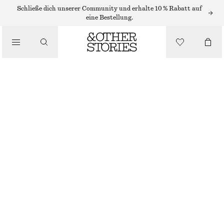
Schließe dich unserer Community und erhalte 10 % Rabatt auf
eine Bestellung.
/
OBERTEILE & T-SHIRTS
RIPPSTRICK-TANKTOP MIT TIEFEM AUSSCHNITT
€ 29
€ 49
NICHT MEHR VORRÄTIG
/
BEKLEIDUNG
OLIVBRAUN
XS
S
M
L