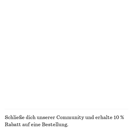
Figurbetontes Tanktop
Hemd aus Baumwolle mit gebundener Taille
€ 10
€ 19
€ 79
Letzte Chance
Neu
100% baumwolle
Pull-on-Shorts aus Satin
Gesmoktes Minikleid aus Baumwoll-Popeline
€ 25
€ 59
€ 69
Letzte Chance
Neu
100% baumwolle
ALLE OBERTEILE & T-SHIRTS ENTDECKEN
Schließe dich unserer Community und erhalte 10 %
Rabatt auf eine Bestellung.