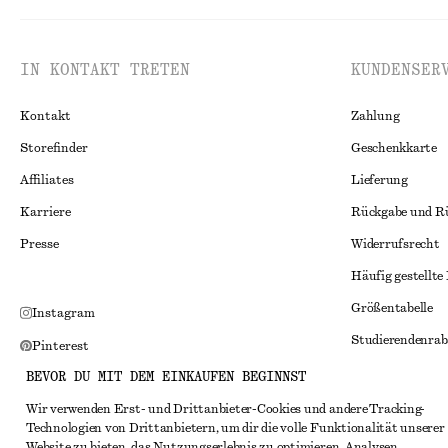
IN KONTAKT TRETEN
KUNDENSER
Kontakt
Zahlung
Storefinder
Geschenkkarte
Affiliates
Lieferung
Karriere
Rückgabe und R
Presse
Widerrufsrecht
Häufig gestellte
Größentabelle
Instagram
Studierendenrab
Pinterest
Alternative Konf
BEVOR DU MIT DEM EINKAUFEN BEGINNST
Facebook
Allgemeine Gesc
Wir verwenden Erst- und Drittanbieter-Cookies und andere Tracking-
YouTube
Technologien von Drittanbietern, um dir die volle Funktionalität unserer
Mitgliedschafts
TikTok
Website zu bieten, das Nutzungserlebnis zu optimieren, Analysen