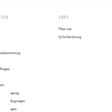
VICE
INFO
Über uns
In Vorbereitung
ückerstattung
 Fragen
att
liktbeilegung
häftsbedingungen
bedingungen