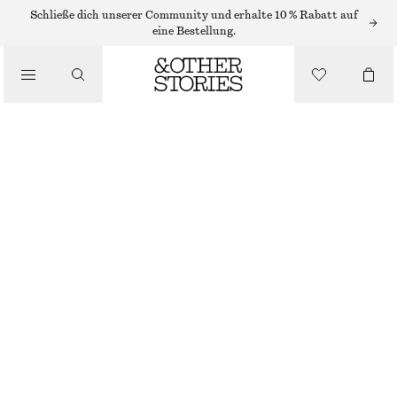
Schließe dich unserer Community und erhalte 10 % Rabatt auf
/
eine Bestellung.
BLUSEN & HEMDEN
KURZÄRMLIGES HEMD AUS BAUMWOLLE
€ 35
€ 89
/
BEKLEIDUNG
LETZTE CHANCE
BRAUN
XS
S
M
L