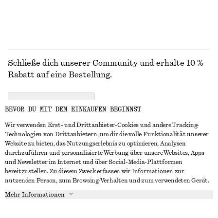
ALLE BLUSEN & HEMDEN ENTDECKEN
Schließe dich unserer Community und erhalte 10 %
Rabatt auf eine Bestellung.
CREATE ACCOUNT
BEVOR DU MIT DEM EINKAUFEN BEGINNST
Wir verwenden Erst- und Drittanbieter-Cookies und andere Tracking-
Technologien von Drittanbietern, um dir die volle Funktionalität unserer
IN KONTAKT TRETEN
Website zu bieten, das Nutzungserlebnis zu optimieren, Analysen
durchzuführen und personalisierte Werbung über unsere Websites, Apps
Kontakt
Instagram
und Newsletter im Internet und über Social-Media-Plattformen
KUNDENSERVICE
bereitzustellen. Zu diesem Zweck erfassen wir Informationen zur
Storefinder
Pinterest
nutzenden Person, zum Browsing-Verhalten und zum verwendeten Gerät.
Zahlung
INFO
Affiliates
Facebook
Mehr Informationen
Geschenkkarte
Über uns
Karriere
YouTube
Lieferung