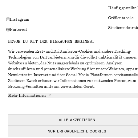
Häufig gestellte
Größentabelle
Instagram
Studierendenrab
Pinterest
Alternative Konf
Facebook
BEVOR DU MIT DEM EINKAUFEN BEGINNST
Allgemeine Gesc
YouTube
Wir verwenden Erst- und Drittanbieter-Cookies und andere Tracking-
Technologien von Drittanbietern, um dir die volle Funktionalität unserer
Mitgliedschafts
TikTok
Website zu bieten, das Nutzungserlebnis zu optimieren, Analysen
Cookies und Dat
durchzuführen und personalisierte Werbung über unsere Websites, Apps 
Newsletter im Internet und über Social-Media-Plattformen bereitzustelle
Cookies und Ein
Zu diesem Zweck erfassen wir Informationen zur nutzenden Person, zum
Browsing-Verhalten und zum verwendeten Gerät.
Datenschutzerk
Mehr Informationen
Nutzungsbeding
Impressum
Erklärung zur Ba
ALLE AKZEPTIEREN
NUR ERFORDERLICHE COOKIES