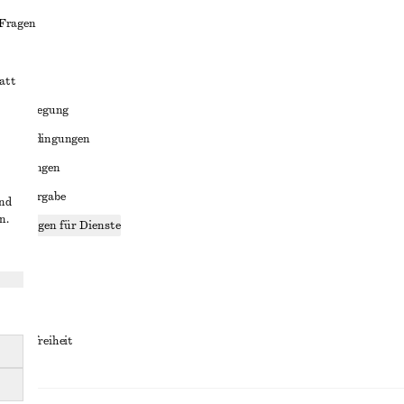
 Fragen
att
liktbeilegung
häftsbedingungen
bedingungen
enweitergabe
und
n.
stellungen für Dienste
lärung
ungen
rrierefreiheit