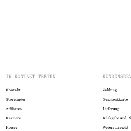
€ 25
€ 79
100% biobaumwolle
Neu
100% leinen
IN KONTAKT TRETEN
KUNDENSER
Kontakt
Zahlung
Storefinder
Geschenkkarte
Affiliates
Lieferung
Karriere
Rückgabe und R
Presse
Widerrufsrecht