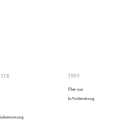
€ 69
Neu
100 % Merinowolle
ALLE BLUSEN & HEMDEN ENTDECKEN
VICE
INFO
Über uns
In Vorbereitung
ückerstattung