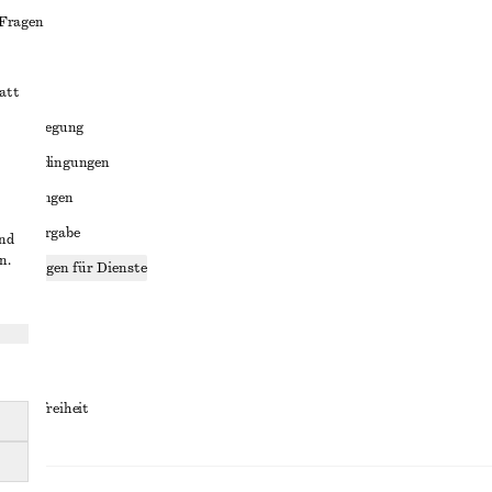
 Fragen
att
liktbeilegung
häftsbedingungen
bedingungen
enweitergabe
und
n.
stellungen für Dienste
lärung
ungen
rrierefreiheit