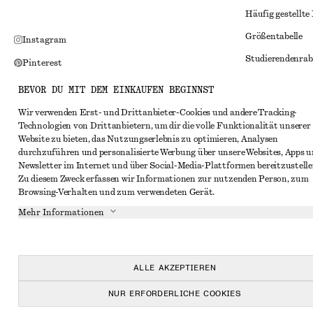
Häufig gestellte
Größentabelle
Instagram
Studierendenrab
Pinterest
Alternative Konf
Facebook
BEVOR DU MIT DEM EINKAUFEN BEGINNST
Allgemeine Gesc
YouTube
Wir verwenden Erst- und Drittanbieter-Cookies und andere Tracking-
Technologien von Drittanbietern, um dir die volle Funktionalität unserer
Mitgliedschafts
TikTok
Website zu bieten, das Nutzungserlebnis zu optimieren, Analysen
Cookies und Dat
durchzuführen und personalisierte Werbung über unsere Websites, Apps 
Newsletter im Internet und über Social-Media-Plattformen bereitzustelle
Cookies und Ein
Zu diesem Zweck erfassen wir Informationen zur nutzenden Person, zum
Browsing-Verhalten und zum verwendeten Gerät.
Datenschutzerk
Mehr Informationen
Nutzungsbeding
Impressum
Erklärung zur Ba
ALLE AKZEPTIEREN
NUR ERFORDERLICHE COOKIES