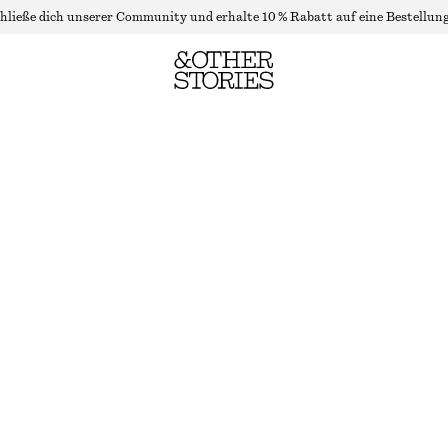
hließe dich unserer Community und erhalte 10 % Rabatt auf eine Bestellung
WEITES KURZTOP MIT SPITZE
NICHT MEHR VORRÄTIG
WEISS
XS
S
M
L
Größentabelle
GRÖSSE