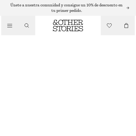
GAFAS DE SOL
Únete a nuestra comunidad y consigue un 10% de descuento en
tu primer pedido.
/
ACCESORIOS
GAFAS DE SOL DE ACETATO CON MONTURA RECTANGULAR
€ 45
€ 89
AGOTADO
MARRÓN
ONESIZE
TALLA