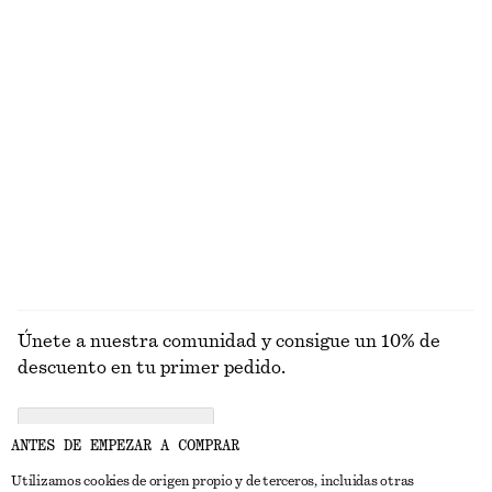
€ 35
€ 49
€ 69
Última oportunidad
+
1
Pantalones sastre de lino
Brazalete abierto con esferas en los extremos
€ 89
€ 29
Nuevo
100% lino
EXPLORAR GAFAS DE SOL
Únete a nuestra comunidad y consigue un 10% de
descuento en tu primer pedido.
CREATE ACCOUNT
ANTES DE EMPEZAR A COMPRAR
Utilizamos cookies de origen propio y de terceros, incluidas otras