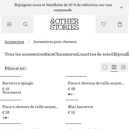
Rejoignez-nous et bénéficiez de 10 % de réduction sur une
commande.
Accessoires
/
Accessoires pour cheveux
Tous les accessoires
Sacs
Chaussures
Lunettes de soleil
Bijoux
É
Filtre et tri
Barrette à épingle
Pince à cheveux de taille moyenne
€ 15
€ 25
Nouveauté
Pince à cheveux de taille moyenne
Mini barrettes
€ 25
€ 15