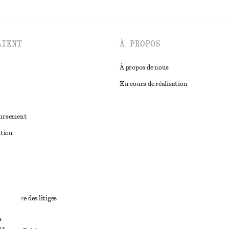
LIENT
À PROPOS
À propos de nous
En cours de réalisation
oursement
ation
ant
diciaire des litiges
ales
s
ur,