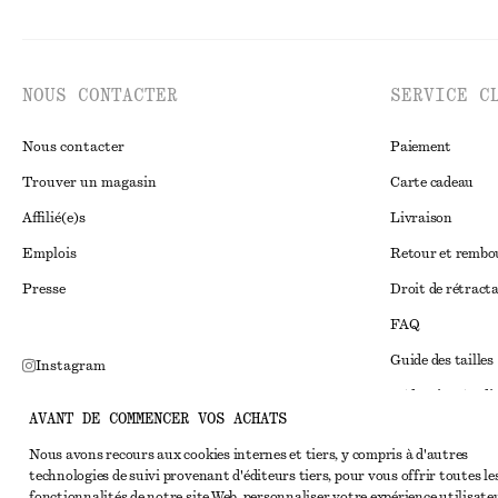
NOUS CONTACTER
SERVICE C
Nous contacter
Paiement
Trouver un magasin
Carte cadeau
Affilié(e)s
Livraison
Emplois
Retour et remb
Presse
Droit de rétract
FAQ
Guide des tailles
Instagram
Réduction étudi
Pinterest
AVANT DE COMMENCER VOS ACHATS
Règlement extraju
Facebook
Nous avons recours aux cookies internes et tiers, y compris à d'autres
Conditions génér
Youtube
technologies de suivi provenant d'éditeurs tiers, pour vous offrir toutes le
fonctionnalités de notre site Web, personnaliser votre expérience utilisate