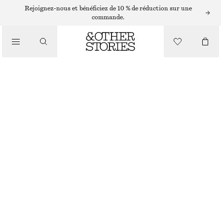
SHORTS
Rejoignez-nous et bénéficiez de 10 % de réduction sur une
commande.
/
PANTALONS
SHORT AMPLE
/
€ 45
€ 79
VÊTEMENTS
DERNIÈRE CHANCE
ROUGE/MULTICOLORE
XS
S
M
L