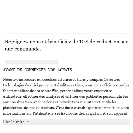
DÉCOUVRIR TOUTES LES PANTALONS
Rejoignez-nous et bénéficiez de 10% de réduction sur
une commande.
CREATE ACCOUNT
AVANT DE COMMENCER VOS ACHATS
Nous avons recours aux cookies internes et tiers, y compris à d'autres
technologies de suivi provenant d'éditeurs tiers, pour vous offrir toutes les
NOUS CONTACTER
fonctionnalités de notre site Web, personnaliser votre expérience
utilisateur, effectuer des analyses et diffuser des publicités personnalisées
Nous contacter
Instagram
sur nos sites Web, applications et newsletters sur Internet et via les
SERVICE CLIENT
plateformes de médias sociaux. C'est dans ce cadre que nous recueillons des
Trouver un magasin
Pinterest
informations sur l'utilisateur, ses habitudes de navigation et son appareil.
Paiement
À PROPOS
Affilié(e)s
Facebook
Lire la suite
Carte cadeau
À propos de nous
Emplois
Youtube