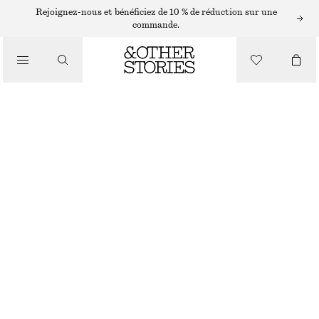
ROBES COURTES
Rejoignez-nous et bénéficiez de 10 % de réduction sur une
commande.
/
ROBES
ROBE COURTE PLISSÉE
/
€ 75
€ 129
VÊTEMENTS
DERNIÈRE CHANCE
NOIR
32
34
36
38
40
42
44