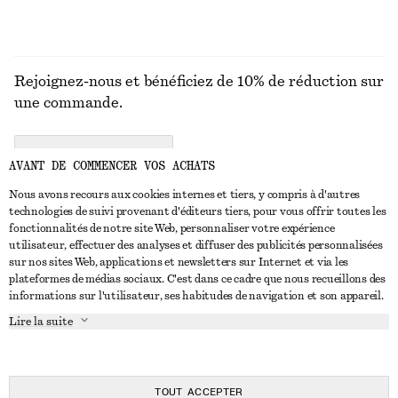
Rejoignez-nous et bénéficiez de 10% de réduction sur
une commande.
CREATE ACCOUNT
AVANT DE COMMENCER VOS ACHATS
Nous avons recours aux cookies internes et tiers, y compris à d'autres
technologies de suivi provenant d'éditeurs tiers, pour vous offrir toutes les
NOUS CONTACTER
fonctionnalités de notre site Web, personnaliser votre expérience
utilisateur, effectuer des analyses et diffuser des publicités personnalisées
Nous contacter
Instagram
sur nos sites Web, applications et newsletters sur Internet et via les
SERVICE CLIENT
plateformes de médias sociaux. C'est dans ce cadre que nous recueillons des
Trouver un magasin
Pinterest
informations sur l'utilisateur, ses habitudes de navigation et son appareil.
Paiement
À PROPOS
Affilié(e)s
Facebook
Lire la suite
Carte cadeau
À propos de nous
Emplois
Youtube
Livraison
En cours de réalisation
Presse
TikTok
Retour et remboursement
TOUT ACCEPTER