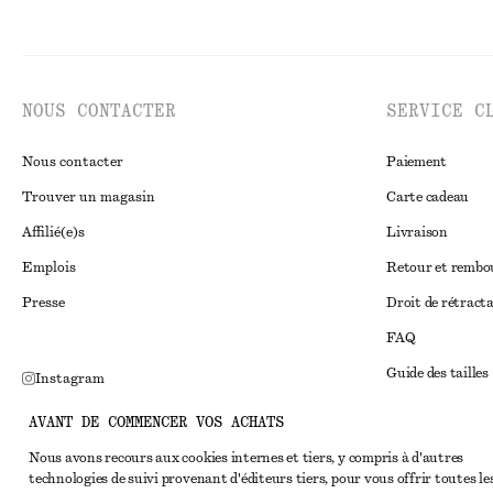
NOUS CONTACTER
SERVICE C
Nous contacter
Paiement
Trouver un magasin
Carte cadeau
Affilié(e)s
Livraison
Emplois
Retour et remb
Presse
Droit de rétract
FAQ
Guide des tailles
Instagram
Réduction étudi
Pinterest
AVANT DE COMMENCER VOS ACHATS
Règlement extraju
Facebook
Nous avons recours aux cookies internes et tiers, y compris à d'autres
technologies de suivi provenant d'éditeurs tiers, pour vous offrir toutes le
Conditions génér
Youtube