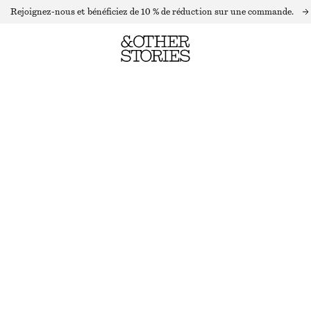
Rejoignez-nous et bénéficiez de 10 % de réduction sur une commande.
BONNET EN MÉLANGE D’ALPAGA
RUPTURE DE STOCK
ROUGE RUBIS
ONESIZE
TAILLE