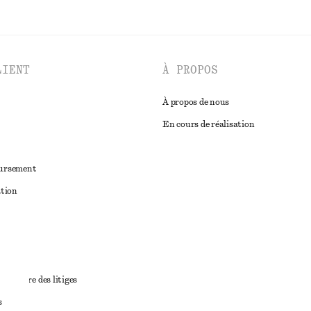
LIENT
À PROPOS
À propos de nous
En cours de réalisation
oursement
ation
ant
diciaire des litiges
s
ales