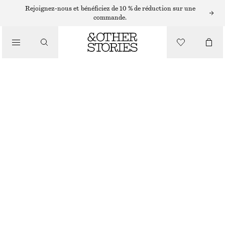
CHAPEAUX, CASQUETTES ET BONNETS
Rejoignez-nous et bénéficiez de 10 % de réduction sur une
commande.
BONNET EN CACHEMIRE
€ 49
/
RUPTURE DE STOCK
ACCESSOIRES
ROSE
+
14
ONESIZE
TAILLE