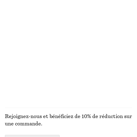
Robe midi évasée en lin
Lunettes de soleil à monture ovale
€ 99
€ 35
Nouveauté
+
1
100% lin
Robe midi évasée en lin
Trench-coat ceinturé
€ 99
€ 179
Nouveauté
100% lin
DÉCOUVRIR TOUTES LES CHAPEAUX, CASQUETTES
ET BONNETS
Rejoignez-nous et bénéficiez de 10% de réduction sur
une commande.