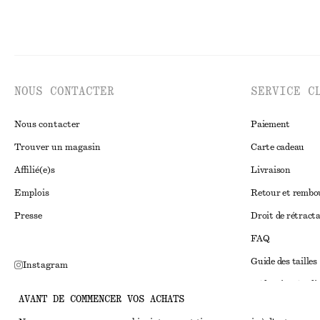
NOUS CONTACTER
SERVICE C
Nous contacter
Paiement
Trouver un magasin
Carte cadeau
Affilié(e)s
Livraison
Emplois
Retour et remb
Presse
Droit de rétract
FAQ
Guide des tailles
Instagram
Réduction étudi
Pinterest
AVANT DE COMMENCER VOS ACHATS
Règlement extraju
Facebook