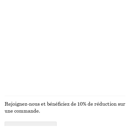
€ 89
€ 9
Nouveauté
Nouveauté
Nettoyant pour le corps Amber Noir
Bob en paille tressée
€ 15
€ 39
Nouveauté
350 ML | € 42.86 / 1 L
6 parfums
Grand sac cabas en cuir
Haut en maille d’alpaga mélangé
€ 149
€ 69
DÉCOUVRIR TOUTES LES SANDALES
Rejoignez-nous et bénéficiez de 10% de réduction sur
une commande.
CREATE ACCOUNT