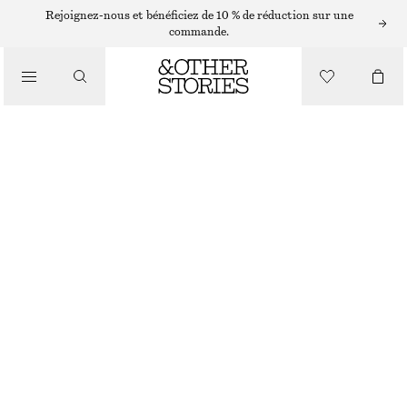
BIRKENSTOCK
Rejoignez-nous et bénéficiez de 10 % de réduction sur une
commande.
/
SANDALES
SABOTS BIRKENSTOCK BOSTON
/
€ 160
CHAUSSURES
RUPTURE DE STOCK
TAUPE
36
37
38
39
40
41