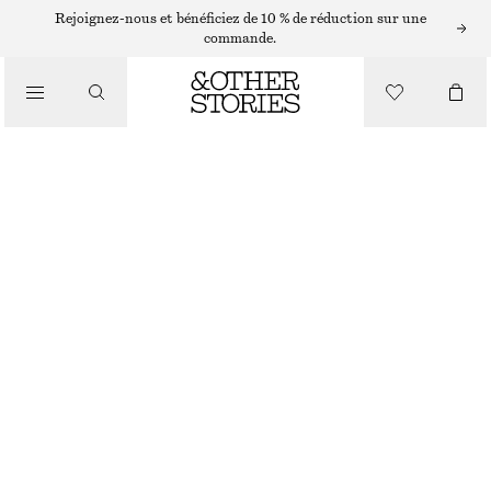
SANDALES PLATES
Rejoignez-nous et bénéficiez de 10 % de réduction sur une
commande.
/
SANDALES
SANDALES À BRIDES CROISÉES
€ 89
/
CHAUSSURES
BEIGE
36
37
38
39
40
41
42
Guide des tailles
TAILLE