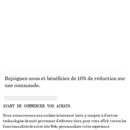
Robe midi évasée en lin
Mini-jupe en lin mélangé
€ 99
€ 79
Nouveauté
Lin-soie
100% lin
DÉCOUVRIR TOUTES LES SANDALES
Rejoignez-nous et bénéficiez de 10% de réduction sur
une commande.
CREATE ACCOUNT
AVANT DE COMMENCER VOS ACHATS
Nous avons recours aux cookies internes et tiers, y compris à d'autres
technologies de suivi provenant d'éditeurs tiers, pour vous offrir toutes les
NOUS CONTACTER
fonctionnalités de notre site Web, personnaliser votre expérience