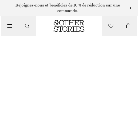
PULLS EN CACHEMIRE
Rejoignez-nous et bénéficiez de 10 % de réduction sur une
commande.
/
MAILLES
PULL CARRÉ EN CACHEMIRE
€ 199
/
RUPTURE DE STOCK
VÊTEMENTS
TAUPE
XS
S
M
L