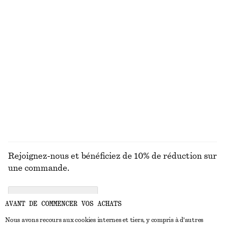
MAILLES
ROBES
ACCESSOIRES
MANTEAUX ET
VESTES
Rejoignez-nous et bénéficiez de 10% de réduction sur
une commande.
CREATE ACCOUNT
AVANT DE COMMENCER VOS ACHATS
Nous avons recours aux cookies internes et tiers, y compris à d'autres