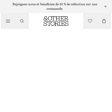
ACCESSOIRES DE MAQUILLAGE
Rejoignez-nous et bénéficiez de 10 % de réduction sur une
commande.
/
KIT DE PINCEAUX
MAQUILLAGE
€ 59
RUPTURE DE STOCK
/
BEAUTÉ
KIT DE PINCEAUX
CHOISIR UNE TAILLE