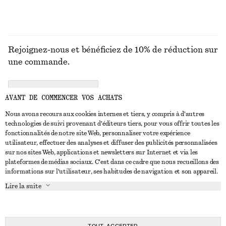
Rejoignez-nous et bénéficiez de 10% de réduction sur
une commande.
CREATE ACCOUNT
AVANT DE COMMENCER VOS ACHATS
Nous avons recours aux cookies internes et tiers, y compris à d'autres
technologies de suivi provenant d'éditeurs tiers, pour vous offrir toutes les
NOUS CONTACTER
fonctionnalités de notre site Web, personnaliser votre expérience
utilisateur, effectuer des analyses et diffuser des publicités personnalisées
Nous contacter
Instagram
sur nos sites Web, applications et newsletters sur Internet et via les
SERVICE CLIENT
plateformes de médias sociaux. C'est dans ce cadre que nous recueillons des
Trouver un magasin
Pinterest
informations sur l'utilisateur, ses habitudes de navigation et son appareil.
Paiement
À PROPOS
Affilié(e)s
Facebook
Lire la suite
Carte cadeau
À propos de nous
Emplois
Youtube
Livraison
En cours de réalisation
Presse
TikTok
Retour et remboursement