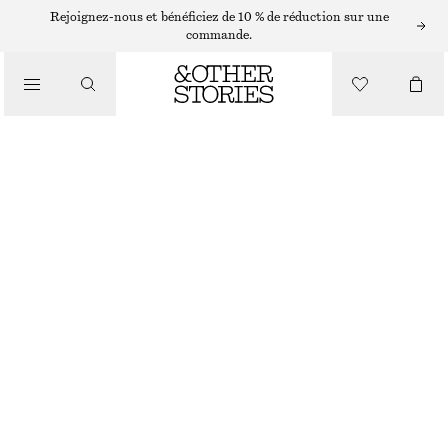
ÉCHARPES ET FOULARDS
Rejoignez-nous et bénéficiez de 10 % de réduction sur une
commande.
ÉCHARPE TRICOTÉE EN CACHEMIRE
/
ACCESSOIRES
€ 89
NOIR
+
12
28X170
Guide des tailles
TAILLE
CHOISIR UNE TAILLE