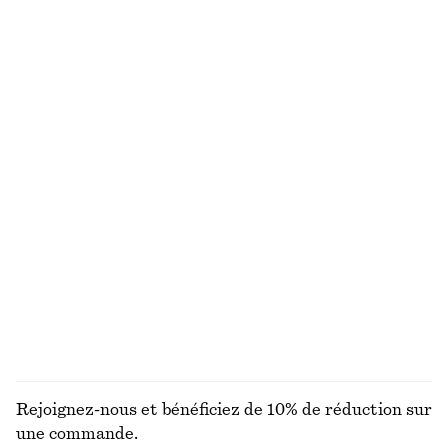
€ 69
€ 99
Nouveauté
+
1
100 % laine mérinos
Trench-coat ceinturé
Sac fourre-tout en cuir imprimé zèbre
€ 179
€ 179
Gilet cache-cœur en laine mérinos
Trench-coat court
€ 69
€ 149
Nouveauté
100 % laine mérinos
DÉCOUVRIR TOUTES LES ÉCHARPES ET FOULARDS
Rejoignez-nous et bénéficiez de 10% de réduction sur
une commande.