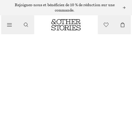
Rejoignez-nous et bénéficiez de 10 % de réduction sur une
commande.
/
HAUTS ET T-SHIRTS
DÉBARDEUR À BORDURES CONTRASTÉES
€ 9
€ 25
RUPTURE DE STOCK
/
VÊTEMENTS
RAYURES BEIGES/NOIRES
XS
S
M
L