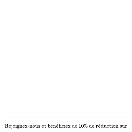
Chemise en coton à taille ceinturée
Short court en jacquard à bordure en dentelle
€ 79
€ 35
€ 59
Dernière chance
Maillot de bain à encolure carrée
Mini-jupe en lin mélangé
€ 59
€ 79
Lin-soie
T-shirt côtelé rayé
Haut court froncé
€ 25
€ 59
€ 59
Dernière chance
DÉCOUVRIR TOUTES LES HAUTS ET T-SHIRTS
Rejoignez-nous et bénéficiez de 10% de réduction sur