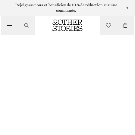
ROBES COURTES
Rejoignez-nous et bénéficiez de 10 % de réduction sur une
commande.
/
ROBES
ROBE COURTE EN LIN
/
€ 79
VÊTEMENTS
BLANC
32
34
36
38
40
42
44
Guide des tailles
TAILLE