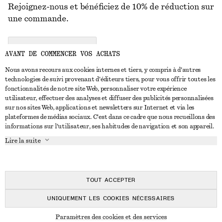
Rejoignez-nous et bénéficiez de 10% de réduction sur
une commande.
CREATE ACCOUNT
AVANT DE COMMENCER VOS ACHATS
Nous avons recours aux cookies internes et tiers, y compris à d'autres
technologies de suivi provenant d'éditeurs tiers, pour vous offrir toutes les
NOUS CONTACTER
fonctionnalités de notre site Web, personnaliser votre expérience
utilisateur, effectuer des analyses et diffuser des publicités personnalisées
Nous contacter
Instagram
sur nos sites Web, applications et newsletters sur Internet et via les
SERVICE CLIENT
plateformes de médias sociaux. C'est dans ce cadre que nous recueillons des
Trouver un magasin
Pinterest
informations sur l'utilisateur, ses habitudes de navigation et son appareil.
Paiement
À PROPOS
Affilié(e)s
Facebook
Lire la suite
Carte cadeau
À propos de nous
Emplois
Youtube
Livraison
En cours de réalisation
Presse
TikTok
Retour et remboursement
TOUT ACCEPTER
Droit de rétractation
UNIQUEMENT LES COOKIES NÉCESSAIRES
FAQ
© 2026 & OTHER STORIES
Paramètres des cookies et des services
Guide des tailles