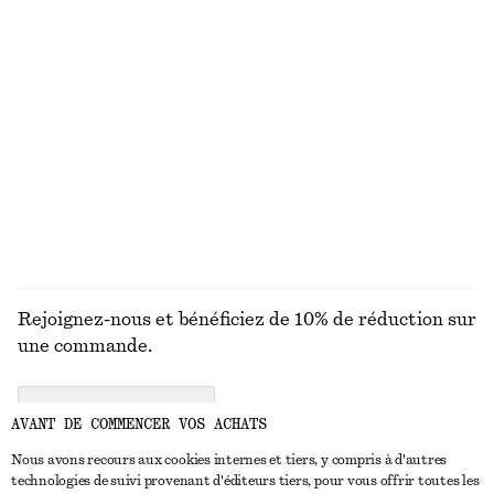
€ 149
€ 22
100% coton
+
1
Haut en jersey à épaules torsadées
Robe midi drapée
€ 35
€ 129
Nouveauté
DÉCOUVRIR TOUTES LES HAUTS ET T-SHIRTS
Rejoignez-nous et bénéficiez de 10% de réduction sur
une commande.
CREATE ACCOUNT
AVANT DE COMMENCER VOS ACHATS
Nous avons recours aux cookies internes et tiers, y compris à d'autres
technologies de suivi provenant d'éditeurs tiers, pour vous offrir toutes les