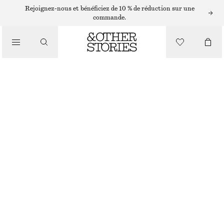
Rejoignez-nous et bénéficiez de 10 % de réduction sur une
commande.
/
HAUTS ET T-SHIRTS
DÉBARDEUR À ENCOLURE DÉGAGÉE
€ 22
/
VÊTEMENTS
GRIS
XS
S
M
L
Guide des tailles
TAILLE