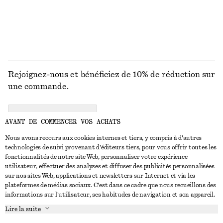
DÉCOUVRIR TOUTES LES CHAPEAUX, CASQUETTES
ET BONNETS
Rejoignez-nous et bénéficiez de 10% de réduction sur
une commande.
CREATE ACCOUNT
AVANT DE COMMENCER VOS ACHATS
Nous avons recours aux cookies internes et tiers, y compris à d'autres
technologies de suivi provenant d'éditeurs tiers, pour vous offrir toutes les
NOUS CONTACTER
fonctionnalités de notre site Web, personnaliser votre expérience
utilisateur, effectuer des analyses et diffuser des publicités personnalisées
Nous contacter
Instagram
sur nos sites Web, applications et newsletters sur Internet et via les
SERVICE CLIENT
plateformes de médias sociaux. C'est dans ce cadre que nous recueillons des
Trouver un magasin
Pinterest
informations sur l'utilisateur, ses habitudes de navigation et son appareil.
Paiement
À PROPOS
Affilié(e)s
Facebook
Lire la suite
Carte cadeau