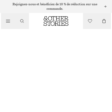
CHAPEAUX, CASQUETTES ET BONNETS
Rejoignez-nous et bénéficiez de 10 % de réduction sur une
commande.
CASQUETTE EN SERGÉ DE COTON
€ 39
/
ACCESSOIRES
BLEU FONCÉ
ONESIZE
TAILLE