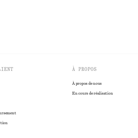
DÉCOUVRIR TOUTES LES HAUTS ET T-SHIRTS
LIENT
À PROPOS
À propos de nous
En cours de réalisation
oursement
ation