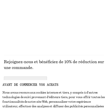
Mini-jupe en lin mélangé
Robe longue à corsage plissé
€ 79
€ 149
Lin-soie
Nouveauté
DÉCOUVRIR TOUTES LES CHAPEAUX, CASQUETTES
ET BONNETS
Rejoignez-nous et bénéficiez de 10% de réduction sur
une commande.
CREATE ACCOUNT
AVANT DE COMMENCER VOS ACHATS
Nous avons recours aux cookies internes et tiers, y compris à d'autres
technologies de suivi provenant d'éditeurs tiers, pour vous offrir toutes les
NOUS CONTACTER
fonctionnalités de notre site Web, personnaliser votre expérience
utilisateur, effectuer des analyses et diffuser des publicités personnalisées