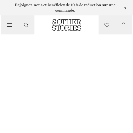
CHAPEAUX, CASQUETTES ET BONNETS
Rejoignez-nous et bénéficiez de 10 % de réduction sur une
commande.
BOB CROCHETÉ
€ 39
/
RUPTURE DE STOCK
ACCESSOIRES
JAUNE/MULTICOLORE
XS/S
M/L