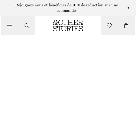
Rejoignez-nous et bénéficiez de 10 % de réduction sur une
/
commande.
HAUTS ET T-SHIRTS
T-SHIRT COURT
€ 12
€ 25
/
RUPTURE DE STOCK
VÊTEMENTS
BEIGE
XS
S
M
L