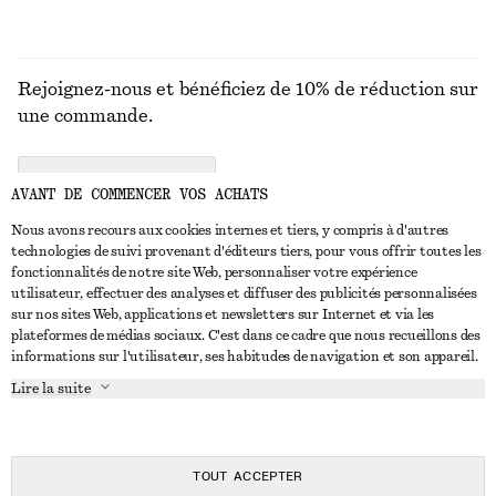
Rejoignez-nous et bénéficiez de 10% de réduction sur
une commande.
CREATE ACCOUNT
AVANT DE COMMENCER VOS ACHATS
Nous avons recours aux cookies internes et tiers, y compris à d'autres
technologies de suivi provenant d'éditeurs tiers, pour vous offrir toutes les
NOUS CONTACTER
fonctionnalités de notre site Web, personnaliser votre expérience
utilisateur, effectuer des analyses et diffuser des publicités personnalisées
Nous contacter
Instagram
sur nos sites Web, applications et newsletters sur Internet et via les
SERVICE CLIENT
plateformes de médias sociaux. C'est dans ce cadre que nous recueillons des
Trouver un magasin
Pinterest
informations sur l'utilisateur, ses habitudes de navigation et son appareil.
Paiement
À PROPOS
Affilié(e)s
Facebook
Lire la suite
Carte cadeau
À propos de nous
Emplois
Youtube
Livraison
En cours de réalisation
Presse
TikTok
Retour et remboursement
TOUT ACCEPTER