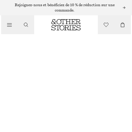
ROBES MIDI
Rejoignez-nous et bénéficiez de 10 % de réduction sur une
commande.
/
ROBES
ROBE MIDI DRAPÉE SANS MANCHES
/
€ 35
€ 69
VÊTEMENTS
RUPTURE DE STOCK
MARRON FONCÉ
+
6
XS
S
M
L
Guide des tailles
TAILLE