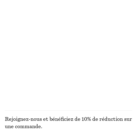
€ 35
€ 89
€ 99
Dernière chance
+
8
T-shirt en coton
Bob en paille tressée
€ 25
€ 39
100% coton biologique
+
7
T-shirt à col ras du cou
Robe courte en lin
€ 15
€ 22
€ 79
Dernière chance
Nouveauté
100% coton
100% lin
+
1
DÉCOUVRIR TOUTES LES ROBES
Rejoignez-nous et bénéficiez de 10% de réduction sur
une commande.